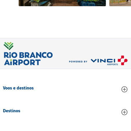
Voos e destinos
Chegadas
Destinos
Partidas
Todos os destinos