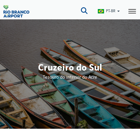
Pular
para
PT-BR
o
conteúdo
principal
Cruzeiro do Sul
Tesouro do interior do Acre