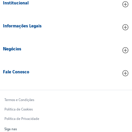
Institucional
Credenciamento
Informações Legais
Ética e Compliance
Inovação
Contrato de concessão
Meio ambiente
Negócios
Dados operacionais
Pessoas
Partes Relacionadas
Comercial
Trabalhe Conosco
Qualidade de serviço
Fale Conosco
Tarifas Aeroportuárias
Treinamento
Relatórios Financeiros
Contatos
Ruido Aeronáutico
Ouvidoria
Termos e Condições
Política de Cookies
Política de Privacidade
Siga nas