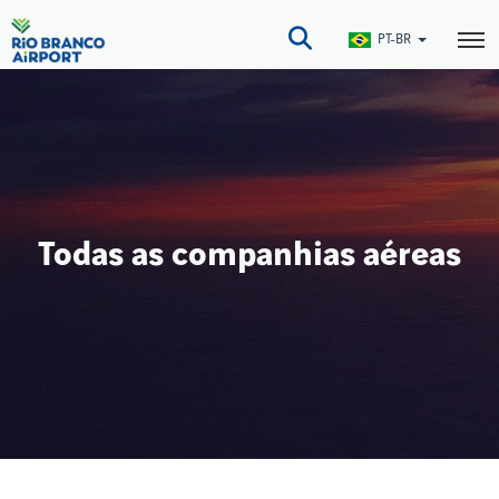
Pular
para
PT-BR
o
conteúdo
principal
Todas as companhias aéreas